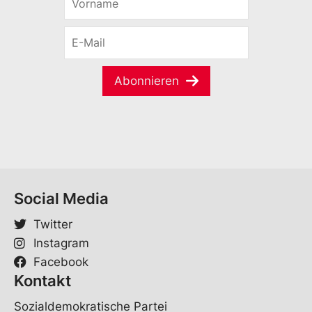
o
r
E
n
-
a
M
m
a
e
Abonnieren
i
*
l
*
Social Media
Twitter
Instagram
Facebook
Kontakt
Sozialdemokratische Partei