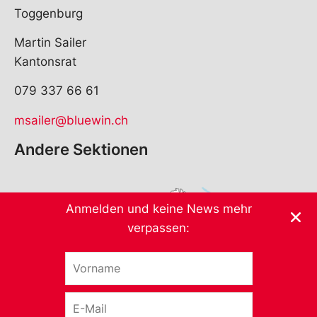
Toggenburg
Martin Sailer
Kantonsrat
079 337 66 61
msailer@bluewin.ch
Andere Sektionen
Anmelden und keine News mehr
verpassen:
V
o
r
E
n
-
a