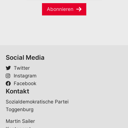
M
m
a
e
Abonnieren
i
*
l
*
Social Media
Twitter
Instagram
Facebook
Kontakt
Sozialdemokratische Partei
Toggenburg
Martin Sailer