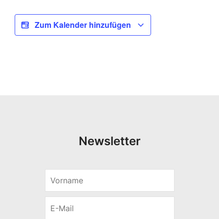
Zum Kalender hinzufügen
Newsletter
V
o
r
E
n
-
a