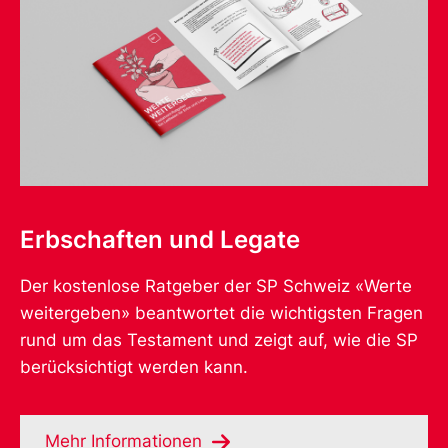
Erbschaften und Legate
Der kostenlose Ratgeber der SP Schweiz «Werte
weitergeben» beantwortet die wichtigsten Fragen
rund um das Testament und zeigt auf, wie die SP
berücksichtigt werden kann.
Mehr Informationen